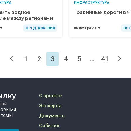
КТУРА
ИНФРАСТРУКТУРА
вить водное
Гравийные дороги в 
ие между регионами
ПРЕДЛОЖЕНИЯ
ПР
19
06 ноября 2019
1
2
3
4
5
...
41
ылку
О проекте
ной
Эксперты
ервыми.
 темы
Документы
События