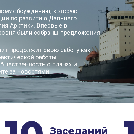
ному обсуждению, которую
ции по развитию Дальнего
тия Арктики. Впервые в
уровня были собраны предложения
Сайт продолжит свою работу как
актической работы.
бщественность о планах и
ите за новостями!
10
Заседаний