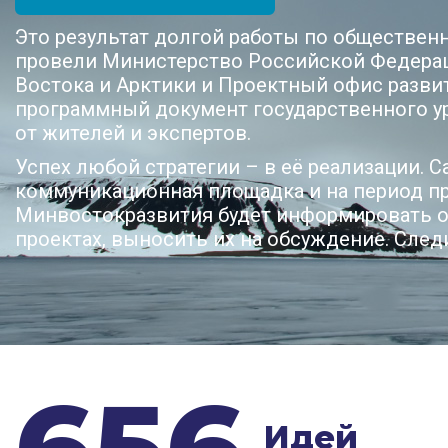
Это результат долгой работы по обществен
провели Министерство Российской Федера
Востока и Арктики и Проектный офис разви
программный документ государственного 
от жителей и экспертов.
Успех любой стратегии – в её реализации. 
коммуникационная площадка и на период пр
Минвостокразвития будет информировать о
проектах, выносить их на обсуждение. След
656
Идей