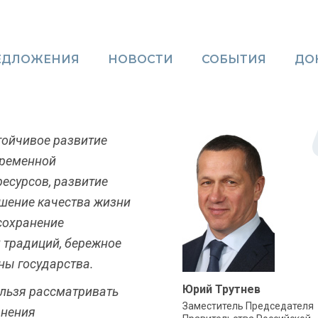
ЕДЛОЖЕНИЯ
НОВОСТИ
СОБЫТИЯ
ДО
тойчивое развитие
временной
ресурсов, развитие
шение качества жизни
сохранение
х традиций, бережное
ны государства.
Юрий Трутнев
ельзя рассматривать
Заместитель Председателя
анения