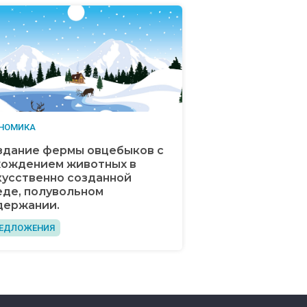
НОМИКА
здание фермы овцебыков с
хождением животных в
кусственно созданной
еде, полувольном
держании.
ЕДЛОЖЕНИЯ