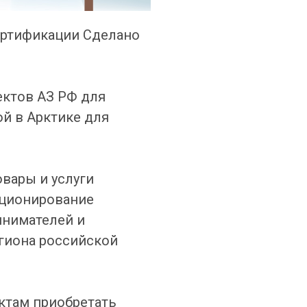
ертификации Сделано
ектов АЗ РФ для
й в Арктике для
вары и услуги
иционирование
инимателей и
гиона российской
ктам приобретать