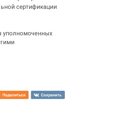
льной сертификации
 в уполномоченных
угими