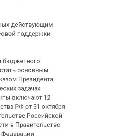
нных действующим
совой поддержки
 и бюджетного
 стать основным
казом Президента
еских задачах
екты включают 12
ства РФ от 31 октября
ительстве Российской
сти в Правительстве
в Федерации