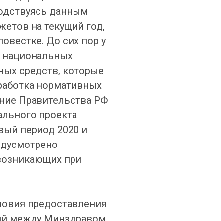
водствуясь данным
жетов на текущий год,
вестке. До сих пор у
я национальных
ных средств, которые
работка нормативных
ение Правительства РФ
ального проекта
вый период 2020 и
едусмотрено
 возникающих при
ловия предоставления
ний между Минздравом