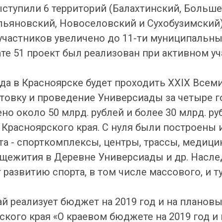
ыступили 6 территорий (Балахтинский, Больш
ьяновский, Новоселовский и Сухобузимский) 
 участников увеличено до 11-ти муниципальны
ате 51 проект был реализован при активном уч
года в Красноярске будет проходить ХXIX Всем
отовку и проведение Универсиады за четыре г
о около 50 млрд. рублей и более 30 млрд. ру
Красноярского края. С нуля были построены
та - спорткомплексы, центры, трассы, медици
бщежития в Деревне Универсиады и др. Насл
развитию спорта, в том числе массового, и ту
й реализует бюджет на 2019 год и на плановы
ского края «О краевом бюджете на 2019 год 