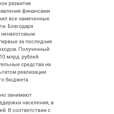
кое развитие
равление финансами
лнил все намеченные
ти. Благодаря
и неналоговым
впервые за последние
оходов. Полученный
10 млрд. рублей
тельные средства на
льтатом реализации
го бюджета.
нно занимают
ддержки населения, в
й. В соответствии с