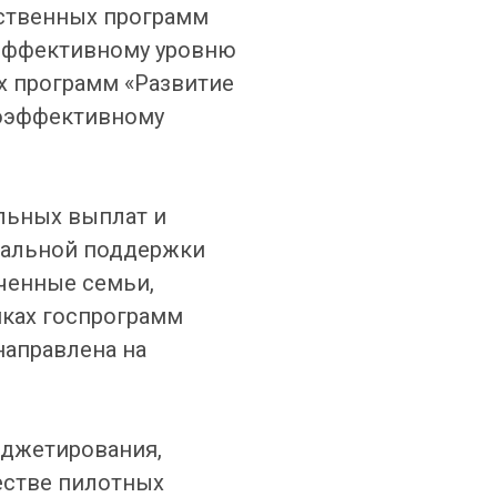
ственных программ
 эффективному уровню
х программ «Развитие
коэффективному
льных выплат и
циальной поддержки
ченные семьи,
мках госпрограмм
направлена на
юджетирования,
естве пилотных