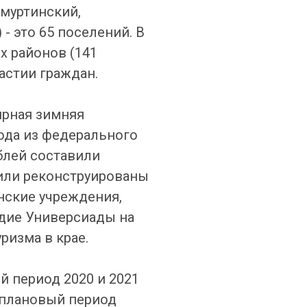
емуртинский,
- это 65 поселений. В
х районов (141
астии граждан.
ирная зимняя
ода из федерального
блей составили
 или реконструированы
нские учреждения,
едие Универсиады на
ризма в крае.
й период 2020 и 2021
и плановый период