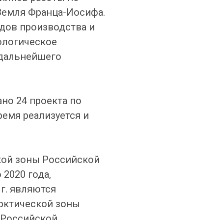
Земля Франца-Иосифа.
одов производства и
ологическое
 дальнейшего
но 24 проекта по
емя реализуется и
кой зоны Российской
2020 года,
г. являются
рктической зоны
 Российской