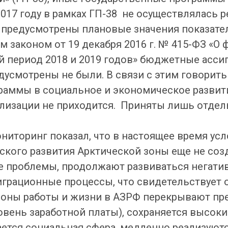
2017 году в рамках ГП-38 не осуществлялась 
 предусмотрены плановые значения показател
м законом от 19 декабря 2016 г. № 415-ФЗ «
ый период 2018 и 2019 годов» бюджетные асси
дусмотрены не были. В связи с этим говорить
раммы в социальное и экономическое развит
лизации не приходится. Приняты лишь отдел
иторинг показал, что в настоящее время усл
кого развития Арктической зоны еще не созд
е проблемы, продолжают развиваться негати
грационные процессы, что свидетельствует о
оны работы и жизни в АЗРФ перекрывают пр
вень заработной платы), сохраняется высок
ается социальная сфера, медленно реализуют