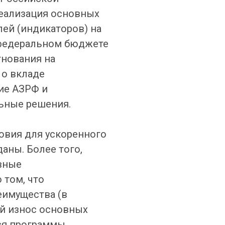
реализация основных
ей (индикаторов) на
О федеральном бюджете
гнования на
 о вкладе
ие АЗРФ и
ьные решения.
овия для ускоренного
аны. Более того,
вные
 том, что
еимущества (в
ий износ основных
ся программы.