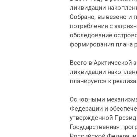
ликвидации накопленн
Собрано, вывезено и п
потребления с загряз
обследование остров
формирования плана р
Всего в Арктической з
ликвидации накопленн
планируется к реализа
Основными механизма
Федерации и обеспече
утвержденной Президе
Государственная прог
Российской Федерации