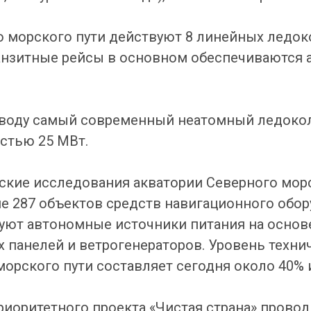
о морского пути действуют 8 линейных ледоко
ранзитные рейсы в основном обеспечиваются
а воду самый современный неатомный ледоко
тью 25 МВт.
ские исследования акватории Северного мор
е 287 объектов средств навигационного обор
уют автономные источники питания на осно
х панелей и ветрогенераторов. Уровень техн
орского пути составляет сегодня около 40% и
приоритетного проекта «Чистая страна» прово