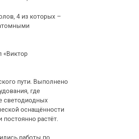
лов, 4 из которых –
 атомными
л «Виктор
ского пути. Выполнено
удования, где
ве светодиодных
ической оснащённости
 постоянно растёт.
дились работы по