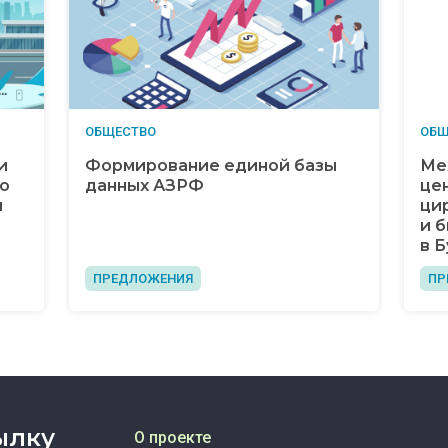
ОБЩЕСТВО
ОБЩ
и
Формирование единой базы
Ме
до
данных АЗРФ
це
и
ци
и 
в 
ПРЕДЛОЖЕНИЯ
ПР
ылку
О проекте