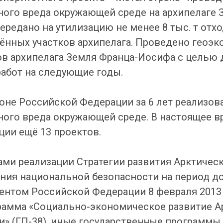
ого вреда окружающей среде на архипелаге 
ередано на утилизацию не менее 8 тыс. т отх
нённых участков архипелага. Проведено геоэк
ов архипелага Земля Франца-Иосифа с целью
абот на следующие годы.
оне Российской Федерации за 6 лет реализова
ого вреда окружающей среде. В настоящее вр
ции ещё 13 проектов.
ми реализации Стратегии развития Арктичес
ния национальной безопасности на период до 
нтом Российской Федерации 8 февраля 2013 
рамма «Социально-экономическое развитие А
» (ГП-38), иные государственные программы