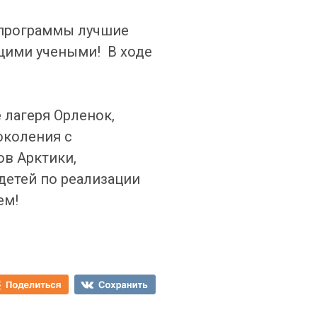
 программы лучшие
щими учеными! В ходе
лагеря Орленок,
околения с
ов Арктики,
детей по реализации
ем!