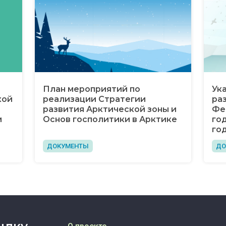
План мероприятий по
Ук
кой
реализации Стратегии
ра
развития Арктической зоны и
Фе
и
Основ госполитики в Арктике
год
го
ДОКУМЕНТЫ
ДО