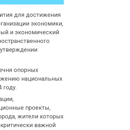
ития для достижения
ганизации экономики,
ный и экономический
пространственного
ё утверждении
речня опорных
тижению национальных
 году.
ации,
иционные проекты,
орода, жители которых
 критически важной