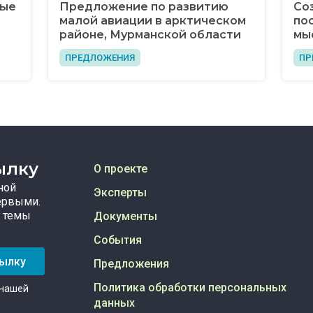
ные
Предложение по развитию
Со
малой авиации в арктическом
по
районе, Мурманской области
мы
ПРЕДЛОЖЕНИЯ
ПР
ылку
О проекте
ной
Эксперты
ервыми.
 темы
Документы
События
сылку
Предложения
Политика обработки персональных
 нашей
данных