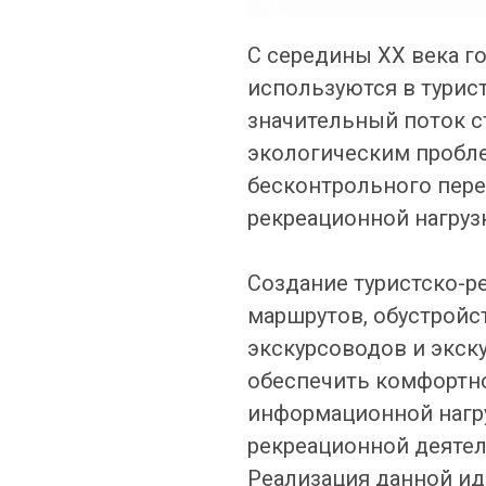
С середины ХХ века г
используются в турис
значительный поток ст
экологическим пробле
бесконтрольного пер
рекреационной нагруз
Создание туристско-р
маршрутов, обустройс
экскурсоводов и экск
обеспечить комфортно
информационной нагру
рекреационной деятел
Реализация данной ид