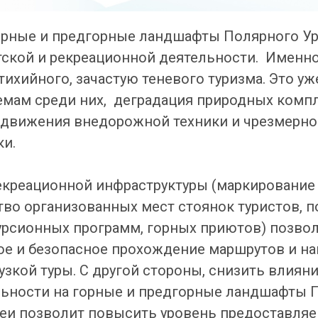
орные и предгорные ландшафты Полярного Ур
тской и рекреационной деятельности. Именн
ихийного, зачастую теневого туризма. Это у
мам среди них, деградация природных компл
едвижения внедорожной техники и чрезмерно
ки.
екреационной инфраструктуры (маркирование 
тво организованных мест стоянок туристов, п
урсионных программ, горных приютов) позвол
е и безопасное прохождение маршрутов и н
зкой туры. С другой стороны, снизить влияни
ьности на горные и предгорные ландшафты П
еи позволит повысить уровень предоставляе