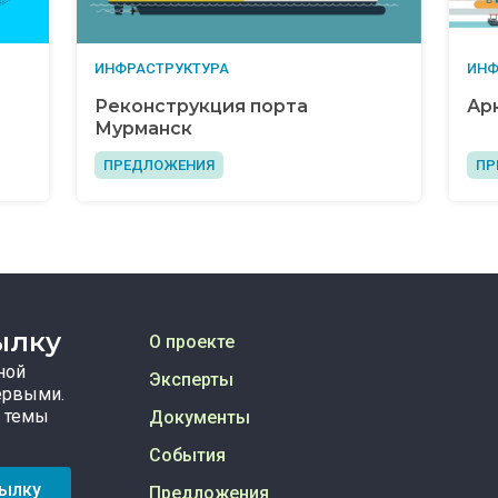
ИНФРАСТРУКТУРА
ИНФ
Реконструкция порта
Ар
Мурманск
ПРЕДЛОЖЕНИЯ
ПР
ылку
О проекте
ной
Эксперты
ервыми.
 темы
Документы
События
сылку
Предложения