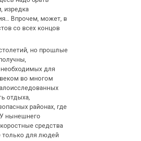
, изредка
я… Впрочем, может, в
стов со всех концов
 столетий, но прошлые
получны,
, необходимых для
овеком во многом
 малоисследованных
ь отдыха,
зопасных районах, где
. У нынешнего
коростные средства
е только для людей