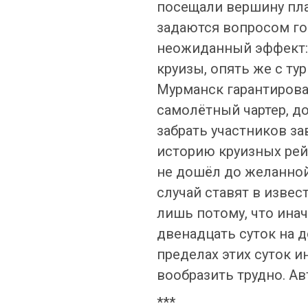
посещали вершину пла
задаются вопросом го
неожиданный эффект:
круизы, опять же с ту
Мурманск гарантирова
самолётный чартер, д
забрать участников з
историю круизных ре
не дошёл до желанной
случай ставят в изве
лишь потому, что ина
двенадцать суток на д
пределах этих суток и
вообразить трудно. Ав
***