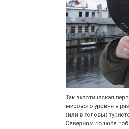
Так экзотическая пер
мирового уровня в ра
(или в головы) турис
Северном полюсе побы