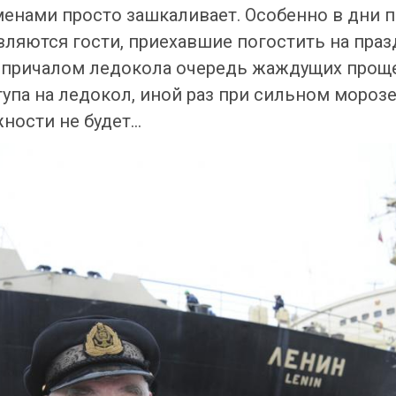
енами просто зашкаливает. Особенно в дни п
вляются гости, приехавшие погостить на пра
причалом ледокола очередь жаждущих проще
па на ледокол, иной раз при сильном морозе 
жности не будет…