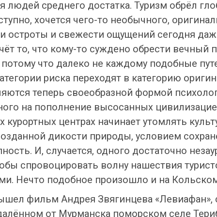
ля людей среднего достатка. Туризм обрёл г
оступно, хочется чего-то необычного, оригинал
и остроты и свежести ощущений сегодня даж
счёт то, что кому-то суждено обрести вечный 
 потому что далеко не каждому подобные пут
атегории риска переходят в категорию ориги
ляются теперь своеобразной формой психоло
ного на пополнение высосанных цивилизацией
х курортных центрах начинает утомлять куль
возданной дикости природы, условием сохран
ность. И, случается, одного достаточно неза
тобы спровоцировать волну нашествия турист
и. Нечто подобное произошло и на Кольском
 вышел фильм Андрея Звягинцева «Левиафан»,
далённом от Мурманска поморском селе Тери