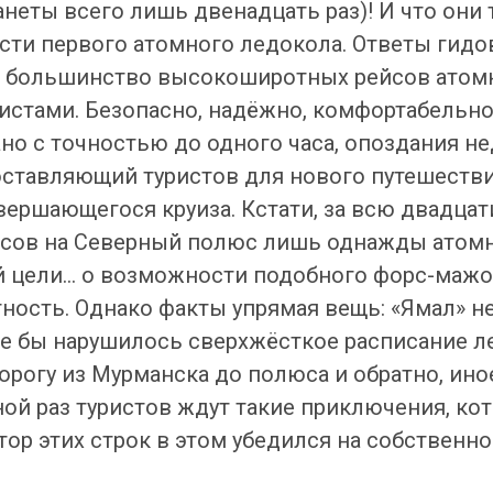
неты всего лишь двенадцать раз)! И что они 
сти первого атомного ледокола. Ответы гидо
 большинство высокоширотных рейсов атом
ристами. Безопасно, надёжно, комфортабельно
но с точностью до одного часа, опоздания н
оставляющий туристов для нового путешестви
авершающегося круиза. Кстати, за всю двадц
йсов на Северный полюс лишь однажды атом
 цели… о возможности подобного форс-мажор
стность. Однако факты упрямая вещь: «Ямал» 
че бы нарушилось сверхжёсткое расписание л
орогу из Мурманска до полюса и обратно, ино
ной раз туристов ждут такие приключения, ко
тор этих строк в этом убедился на собственном