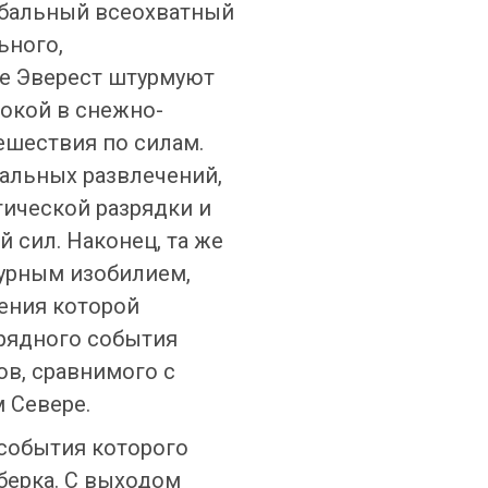
лобальный всеохватный
ьного,
е Эверест штурмуют
покой в снежно-
ешествия по силам.
нальных развлечений,
гической разрядки и
 сил. Наконец, та же
турным изобилием,
ения которой
урядного события
ов, сравнимого с
 Севере.
 события которого
берка. С выходом