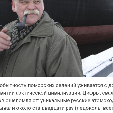
вобытность поморских селений уживается с 
звитии арктической цивилизации. Цифры, св
тов ошеломляют: уникальные русские атомохо
вали около ста двадцати раз (ледоколы все