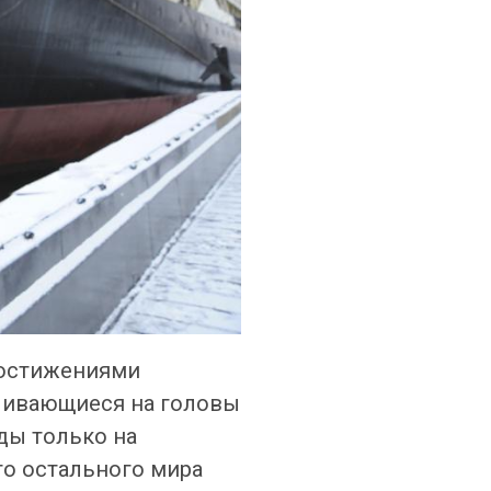
достижениями
аливающиеся на головы
ды только на
го остального мира