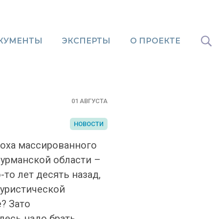
КУМЕНТЫ
ЭКСПЕРТЫ
О ПРОЕКТЕ
01 АВГУСТА
НОВОСТИ
поха массированного
Мурманской области –
то лет десять назад,
туристической
е? Зато
десь надо брать