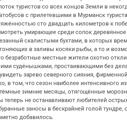
поток туристов со всех концов Земли в неког
автобусов с прилетевшими в Мурманск турист
тяжённостью сто двадцать километров к по
осмотреть умирающее среди сопок деревянное 
резанный скалистыми бухтами, в которых врем
загоняющих в заливы косяки рыбы, а то и воз
го безработные местные жители охотно откли
оими судёнышками, простаивающими без дела
увидеть зарево северного сияния, фирменно
ко, в том, что сезон наиболее интенсивного 
 тёмные зимние месяцы, отягощённые мороз
 теперь не останавливают любителей острых
буранные заносы в бескрайней голой тундре, 
аметно добавилось.