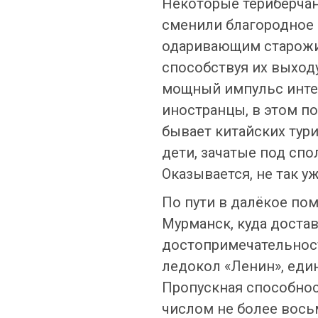
Некоторые териберчан
сменили благородное 
одаривающим старожил
способствуя их выход
мощный импульс интер
иностранцы, в этом п
бывает китайских тури
дети, зачатые под сп
Оказывается, не так у
По пути в далёкое по
Мурманск, куда доста
достопримечательност
ледокол «Ленин», еди
Пропускная способнос
числом не более вось