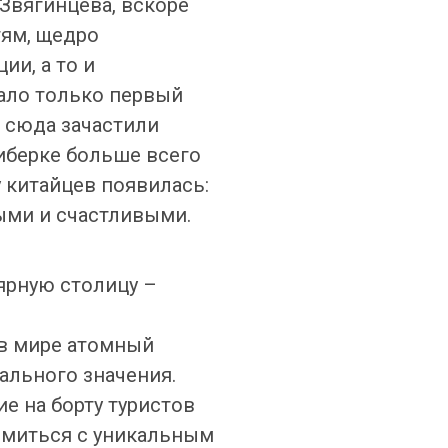
Звягинцева, вскоре
тям, щедро
и, а то и
дало только первый
 сюда зачастили
иберке больше всего
у китайцев появилась:
ыми и счастливыми.
ярную столицу –
 в мире атомный
ального значения.
е на борту туристов
омиться с уникальным