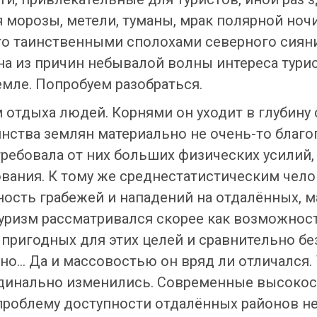
 морозы, метели, туманы, мрак полярной ночи
о таинственными сполохами северного сияни
дна из причин небывалой волны интереса тури
емле. Попробуем разобраться.
м отдыха людей. Корнями он уходит в глубину
нства землян материально не очень-то благо
ребовала от них больших физических усилий
вания. К тому же среднестатистическим чел
сность грабежей и нападений на отдалённых,
туризм рассматривался скорее как возможност
пригодных для этих целей и сравнительно бе
тно… Да и массовостью он вряд ли отличался
рдинально изменились. Современные высокос
роблему доступности отдалённых районов н