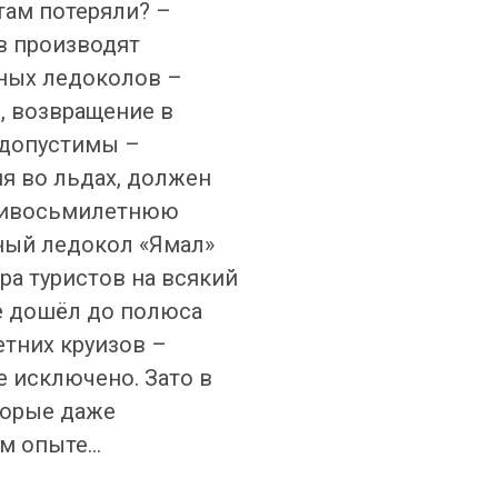
там потеряли? –
в производят
ных ледоколов –
, возвращение в
едопустимы –
я во льдах, должен
ативосьмилетнюю
ный ледокол «Ямал»
а туристов на всякий
не дошёл до полюса
етних круизов –
е исключено. Зато в
торые даже
 опыте...