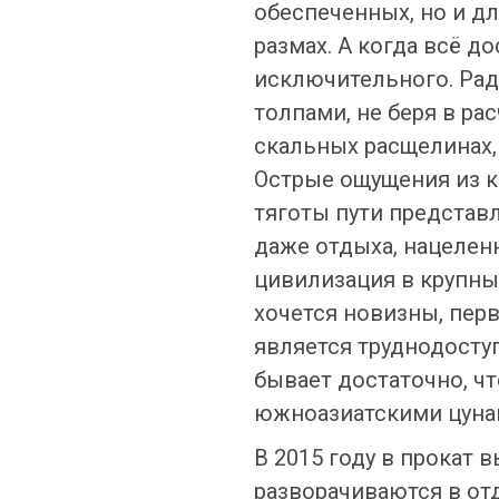
обеспеченных, но и д
размах. А когда всё д
исключительного. Рад
толпами, не беря в ра
скальных расщелинах,
Острые ощущения из к
тяготы пути представ
даже отдыха, нацелен
цивилизация в крупны
хочется новизны, пер
является труднодоступ
бывает достаточно, ч
южноазиатскими цунам
В 2015 году в прокат
разворачиваются в от