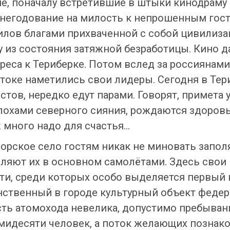
е, поначалу встретившие в штыки кинодраму 
негодование на милость к непрошенным гос
ов благами прихваченной с собой цивилизаци
у из состояния затяжной безработицы. Кино 
еса к Териберке. Потом вслед за россиянами
отоке наметились свои лидеры. Сегодня в Тер
стов, нередко едут парами. Говорят, примета 
олохами северного сияния, рождаются здоров
ж много надо для счастья…
морское село гостям никак не миновать запол
вляют их в основном самолётами. Здесь свои
и, среди которых особо выделяется первый
нственный в городе культурный объект федер
ть атомохода невелика, допустимо пребывани
мидесяти человек, а поток желающих познак