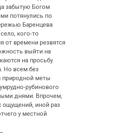
да забытую Богом
ами потянулись по
бережью Баренцева
село, кого-то
я от времени резвятся
можность выйти на
каются на просьбу
. Но всем без
й природной меты
изумрудно-рубинового
ными днями. Впрочем,
 ощущений, иной раз
отчего у местной