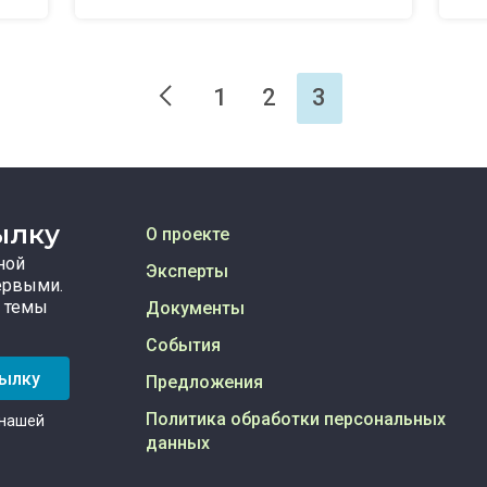
1
2
3
ылку
О проекте
ной
Эксперты
ервыми.
 темы
Документы
События
сылку
Предложения
Политика обработки персональных
 нашей
данных