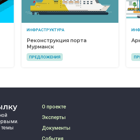
ИНФРАСТРУКТУРА
ИНФ
Реконструкция порта
Ар
Мурманск
ПРЕДЛОЖЕНИЯ
ПР
ылку
О проекте
ной
Эксперты
ервыми.
 темы
Документы
События